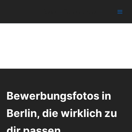
Zum
Inhalt
Bloom Fotostudio
springen
Bewerbungsfotos in
Berlin, die wirklich zu
dir passen.