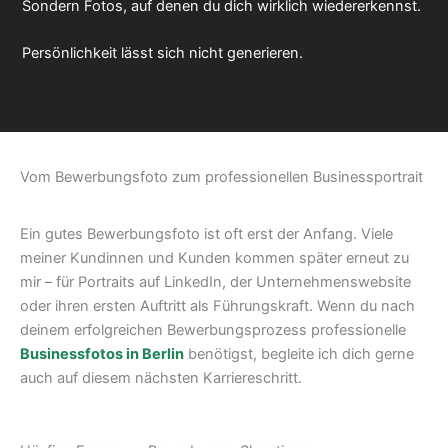
Sondern Fotos, auf denen du dich wirklich wiedererkennst.
Persönlichkeit lässt sich nicht generieren.
Vom Bewerbungsfoto zum professionellen Businessportrait
Ein gutes Bewerbungsfoto ist oft erst der Anfang. Viele
meiner Kundinnen und Kunden kommen später erneut zu
mir – für Portraits auf LinkedIn, der Unternehmenswebsite
oder ihren ersten Auftritt als Führungskraft. Wenn du nach
deinem erfolgreichen Bewerbungsprozess professionelle
Businessfotos in Berlin
benötigst, begleite ich dich gerne
auch auf diesem nächsten Karriereschritt.