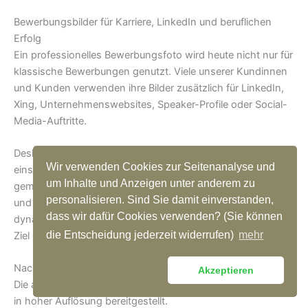
Bewerbungsbilder für Karriere, LinkedIn und beruflichen
Erfolg
Ein professionelles Bewerbungsfoto wird heute nicht nur für
klassische Bewerbungen genutzt. Viele unserer Kundinnen
und Kunden verwenden ihre Bilder zusätzlich für LinkedIn,
Xing, Unternehmenswebsites, Speaker-Profile oder Social-
Media-Auftritte.
Deshalb achten wir darauf, dass die Bilder vielseitig
Wir verwenden Cookies zur Seitenanalyse und
einsetzbar sind. Während des Shootings besprechen wir
um Inhalte und Anzeigen unter anderem zu
gemeinsam, welche Wirkung du erzielen möchtest. Seriös
personalisieren. Sind Sie damit einverstanden,
und kompetent, offen und sympathisch oder modern und
dass wir dafür Cookies verwenden? (Sie können
dynamisch – das Bild sollte zu dir und deinem beruflichen
die Entscheidung jederzeit widerrufen)
mehr
Ziel passen.
Nach dem Shooting wählst du deine Favoriten in Ruhe aus.
Akzeptieren
Die ausgewählten Bilder werden professionell optimiert und
in hoher Auflösung bereitgestellt.