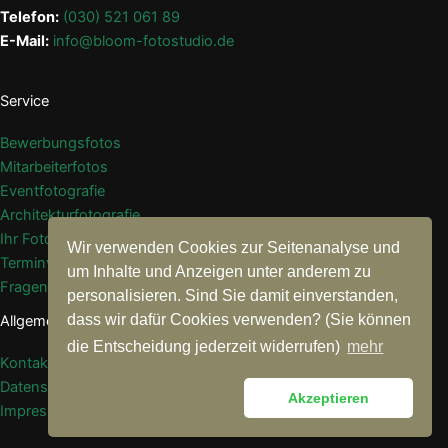
Telefon:
(030) 521 061 89
E-Mail:
info@bloom-fotostudio.de
Service
Bewerbungsfotos
Mitarbeiterfotos
Eventfotografie
Architekturfotografie
Ihr Fotograf
Wir verwenden Cookies zur Seitenanalyse und
Terminvereinbarung
um Inhalte und Anzeigen unter anderem zu
Fragen & Antworten
personalisieren. Sind Sie damit einverstanden,
dass wir dafür Cookies verwenden? (Sie können
Allgemein
die Entscheidung jederzeit widerrufen)
mehr
Kontakt
Datenschutzerklärung
Akzeptieren
Impressum